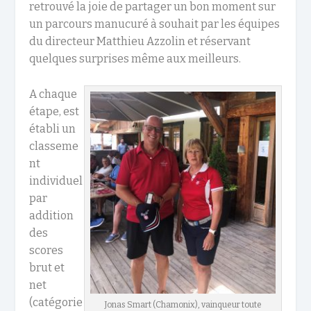
retrouvé la joie de partager un bon moment sur
un parcours manucuré à souhait par les équipes
du directeur Matthieu Azzolin et réservant
quelques surprises même aux meilleurs.
A chaque
étape, est
établi un
classeme
nt
individuel
par
addition
des
scores
brut et
net
(catégorie
Jonas Smart (Chamonix), vainqueur toute