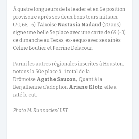
À quatre longueurs de la leader et en 6
e
position
provisoire après ses deux bons tours initiaux
(70, 68, -6), l’Aixoise
Nastasia Nadaud
(20 ans)
signe une belle 5
e
place avec une carte de 69 (-3)
ce dimanche au Texas, ex-aequo avec ses aînés
Céline Boutier et Perrine Delacour.
Parmi les autres régionales inscrites à Houston,
notons la 50e place à -1 total de la
Drômoise
Agathe Sauzon
, Quant à la
Berjallienne d’adoption
Ariane Klotz
, elle a
raté le cut.
Photo M. Runnacles/ LET