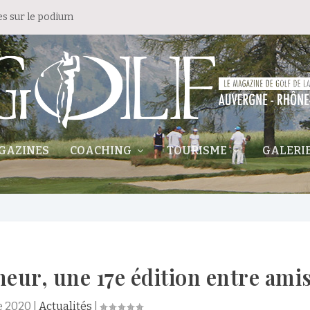
es sur le podium
GAZINES
COACHING
TOURISME
GALERI
ur, une 17e édition entre ami
e 2020
|
Actualités
|