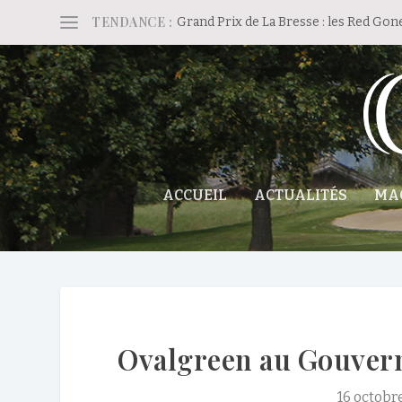
TENDANCE :
Grand Prix de La Bresse : les Red Gon
ACCUEIL
ACTUALITÉS
MA
Ovalgreen au Gouverne
16 octobr