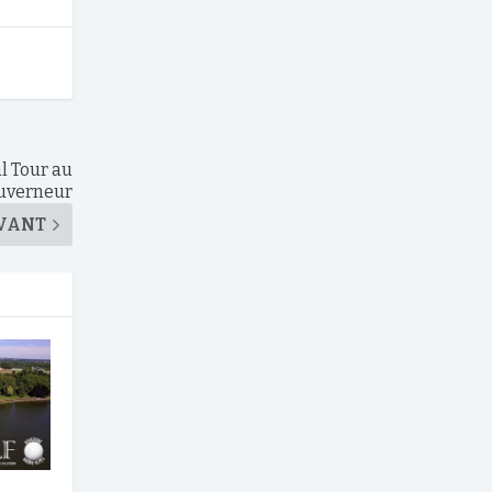
al Tour au
uverneur
VANT