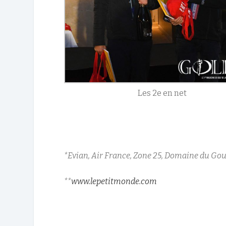
Les 2e en net
*Evian, Air France, Zone 25, Domaine du Go
**
www.lepetitmonde.com