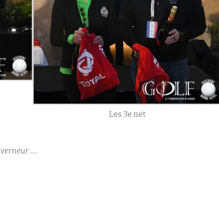
Les 3e net
uverneur ….