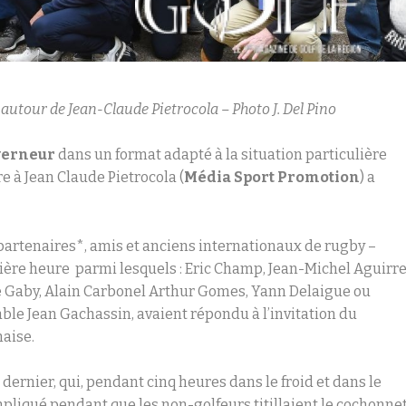
utour de Jean-Claude Pietrocola – Photo J. Del Pino
verneur
dans un format adapté à la situation particulière
e à Jean Claude Pietrocola (
Média Sport Promotion
) a
 partenaires*, amis et anciens internationaux de rugby –
ière heure parmi lesquels : Eric Champ, Jean-Michel Aguirre
 Gaby, Alain Carbonel Arthur Gomes, Yann Delaigue ou
able Jean Gachassin, avaient répondu à l’invitation du
naise.
dernier, qui, pendant cinq heures dans le froid et dans le
mpliqué pendant que les non-golfeurs titillaient le cochonne