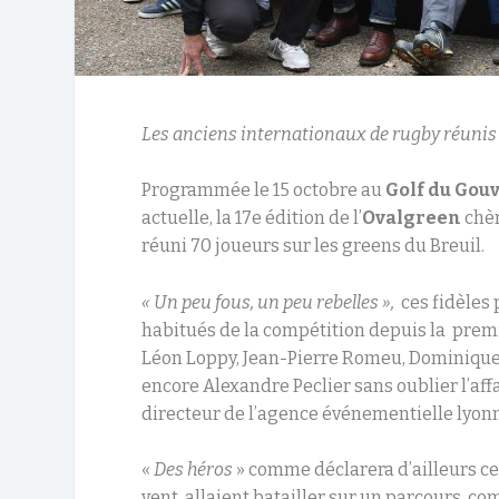
Les anciens internationaux de rugby réunis a
Programmée le 15 octobre au
Golf du Gou
actuelle, la 17
e
édition de l’
Ovalgreen
chèr
réuni 70 joueurs sur les greens du Breuil.
« Un peu fous, un peu rebelles »,
ces fidèles
habitués de la compétition depuis la prem
Léon Loppy, Jean-Pierre Romeu, Dominique
encore Alexandre Peclier sans oublier l’aff
directeur de l’agence événementielle lyon
«
Des héros
» comme déclarera d’ailleurs ce 
vent, allaient batailler sur un parcours co