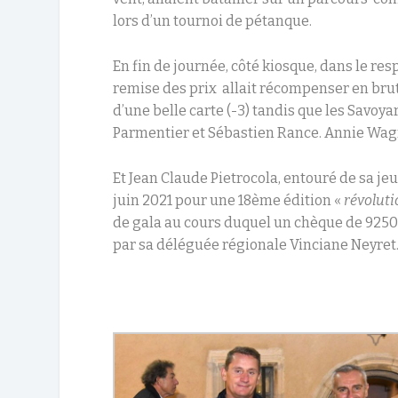
lors d’un tournoi de pétanque.
En fin de journée, côté kiosque, dans le re
remise des prix allait récompenser en bru
d’une belle carte (-3) tandis que les Savoy
Parmentier et Sébastien Rance. Annie Wag
Et Jean Claude Pietrocola, entouré de sa je
juin 2021 pour une 18
ème
édition «
révolut
de gala au cours duquel un chèque de 9250 
par sa déléguée régionale Vinciane Neyret