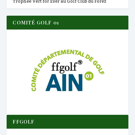
Trophée Vert for Ever au Golf Club du Forez
COMITÉ GOLF 01
FFGOLF