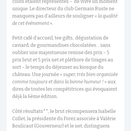
clubs étaient représentés – de vivre un moment
unique. Le directeur du club Germain Ruste ne
manquera pas d’ailleurs de souligner
« la qualité
de cet évènement ».
Petit café d’accueil, tee gifts, dégustation de
caviard, de gourmandises chocolatées… sans
oublier une majestueuse remise des prix – 5
prix brut et 5 prix net et pléthore de tirages au
sort – le temps du déjeuner au kiosque du
château. Une journée
« super, très bien organisée
comme toujours et dans la bonne humeur ! »
aux
dires de toutes les compétitrices qui évoquaient
déjà la 6
ème
édition.
Côté résultats**, le brut récompensera Isabelle
Collet, la présidente du Forez associée à Valérie
Boulicaut (Gouverneur) et le net, distinguera