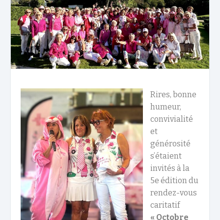
Rires, bonne
humeur,
convivialité
et
générosité
s’étaient
invités à la
5e édition du
rendez-vous
caritatif
« Octobre