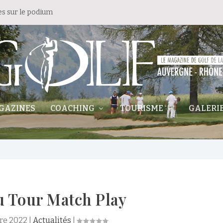
es sur le podium
GAZINES
COACHING
TOURISME
GALERI
u Tour Match Play
re 2022
|
Actualités
|