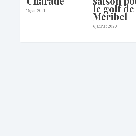
Charade
saison po
le golf de
16 juin 2021
Méribel
6 janvier 2020