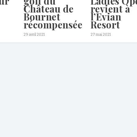
ur
golf du
Ladies Op
Château de
revient à
Bournet
l’Evian
récompensée
Resort
29 avril 2021
27 mai 2021