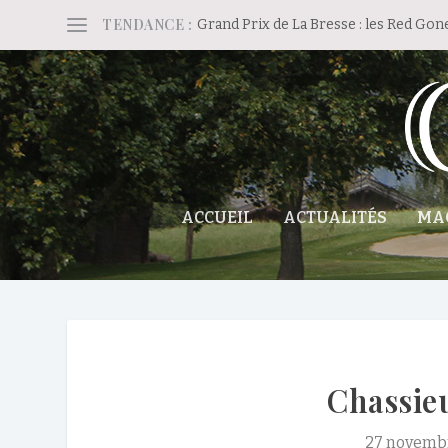
TENDANCE :
Grand Prix de La Bresse : les Red Gon
ACCUEIL
ACTUALITÉS
MA
Chassie
27 novemb