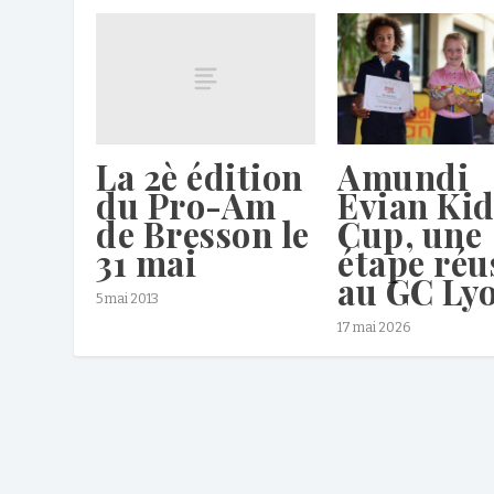
La 2è édition
Amundi
du Pro-Am
Evian Kid
de Bresson le
Cup, une
31 mai
étape réu
au GC Ly
5 mai 2013
17 mai 2026