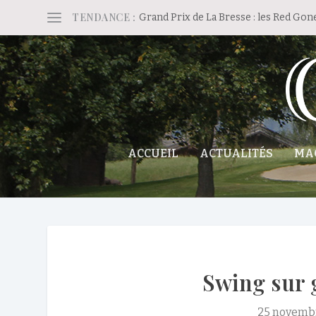
TENDANCE :
Grand Prix de La Bresse : les Red Gon
ACCUEIL
ACTUALITÉS
MA
Swing sur 
25 novemb