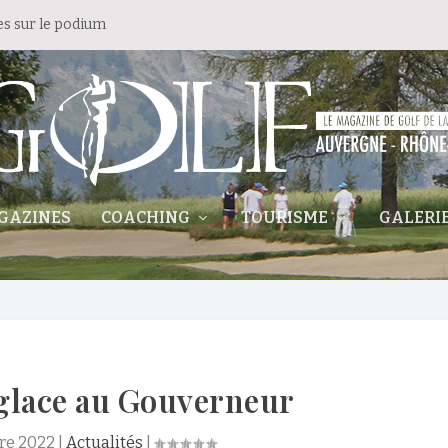
es sur le podium
GAZINES
COACHING
TOURISME
GALERI
glace au Gouverneur
re 2022
|
Actualités
|