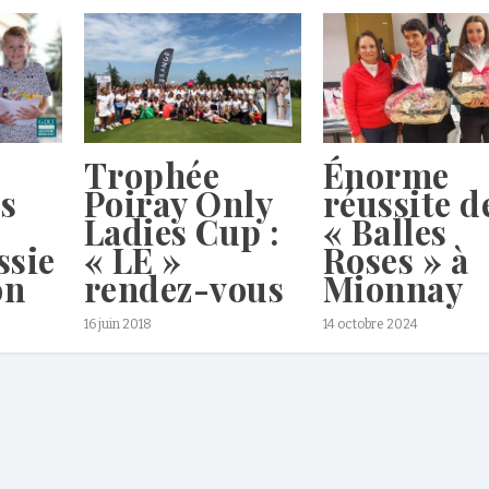
Trophée
Énorme
s
Poiray Only
réussite d
Ladies Cup :
« Balles
ssie
« LE »
Roses » à
on
rendez-vous
Mionnay
16 juin 2018
14 octobre 2024