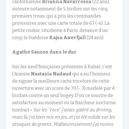
californienne
Brianna Navarrossa
(22 ans),
auteure notamment de 5 birdies sur les cinq
premiers trous, qui a pris les commandes
provisoires avec une carte totale de 67 (-6). La
petite rookie, résidente à Paris, devance d’un
coup la Suédoise
Kajsa Awerfjall
(24 ans).
Agathe Sauzon dans le dur
Sur les neuf françaises présentes à Rabat, c’est
l’Aixoise
Nastasia Nadaud
qui a eu l’honneur
de signer la meilleure carte tricolore de cette
ouverture avec un score de 70 (- 3) modelé par 4
birdies contre un seul bogey. D’où ce sourire de
satisfaction au moment où la fraicheur nocturne
tombait
« Sur les ‘’reco’’ j’avais galéré au driving,
mais là, j’ai bien mis en jeu, et j’ai été solide sur les
attaques de greens. Malheureusement j’ai moins