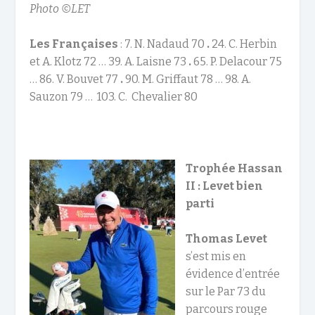
Photo ©LET
Les Françaises
: 7. N. Nadaud 70
.
24. C. Herbin
et A. Klotz 72 … 39. A. Laisne 73
.
65. P. Delacour 75
… 86. V. Bouvet 77
.
90. M. Griffaut 78 … 98. A.
Sauzon 79 … 103. C. Chevalier 80
Trophée Hassan
II : Levet bien
parti
Thomas Levet
s’est mis en
évidence d’entrée
sur le Par 73 du
parcours rouge