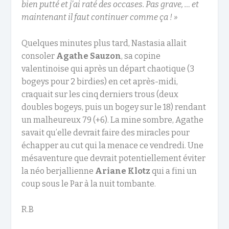
bien putté et j’ai raté des occases. Pas grave, … et
maintenant il faut continuer comme ça ! »
Quelques minutes plus tard, Nastasia allait
consoler
Agathe Sauzon
, sa copine
valentinoise qui après un départ chaotique (3
bogeys pour 2 birdies) en cet après-midi,
craquait sur les cinq derniers trous (deux
doubles bogeys, puis un bogey sur le 18) rendant
un malheureux 79 (+6). La mine sombre, Agathe
savait qu’elle devrait faire des miracles pour
échapper au cut qui la menace ce vendredi. Une
mésaventure que devrait potentiellement éviter
la néo berjallienne
Ariane Klotz
qui a fini un
coup sous le Par à la nuit tombante.
R.B