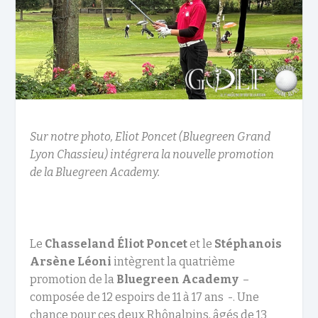
Sur notre photo, Eliot Poncet (Bluegreen Grand
Lyon Chassieu) intégrera la nouvelle promotion
de la Bluegreen Academy.
Le
Chasseland
Éliot Poncet
et le
Stéphanois
Arsène Léoni
intègrent la quatrième
promotion de la
Bluegreen Academy
–
composée de 12 espoirs de 11 à 17 ans -. Une
chance pour ces deux Rhônalpins, âgés de 13