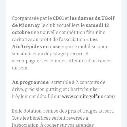
Coorganisée par le
CD01
et
les dames du UGolf
de Mionnay
, le club accueillera le
samedi 12
octobre
une nouvelle compétition féminine
caritative au profit de l’association
« Les
Ain’trépides en rose »
qui se mobilise pour
sensibiliser au dépistage précoce et
accompagner les femmes atteintes d’un cancer
du sein.
Au programme
: scramble à 2, concours de
drive, précision putting et Charity bunker
(règlement détaillé sur
www.comitegolfain.com
)
Belle dotation, remise des prix et tirages au sort.
Tous les bénéfices seront reversés à
l’association. À cocher sur vos agendas