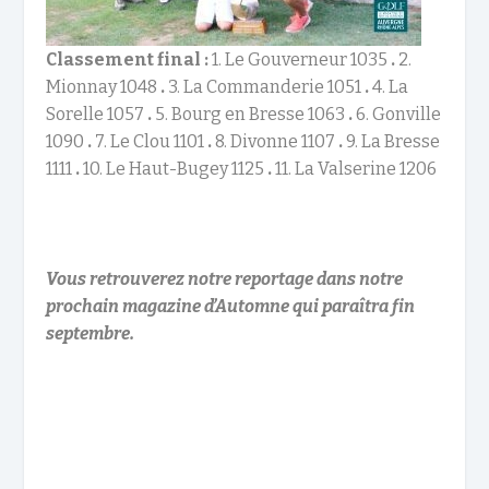
Classement final :
1. Le Gouverneur 1035
.
2.
Mionnay 1048
.
3. La Commanderie 1051
.
4. La
Sorelle 1057
.
5. Bourg en Bresse 1063
.
6. Gonville
1090
.
7. Le Clou 1101
.
8. Divonne 1107
.
9. La Bresse
1111
.
10. Le Haut-Bugey 1125
.
11. La Valserine 1206
Vous retrouverez notre reportage dans notre
prochain magazine d’Automne qui paraîtra fin
septembre.