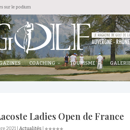
es sur le podium
GAZINES
COACHING
TOURISME
GALERI
Lacoste Ladies Open de France
re 2021
|
Actualités
|