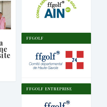
FFGOLF
a
une
site
FFGOLF ENTREPRISE