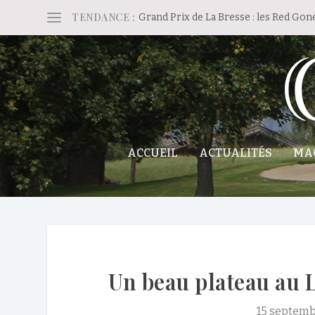
TENDANCE :
Grand Prix de La Bresse : les Red Gon
ACCUEIL
ACTUALITÉS
MA
Un beau plateau au 
15 septemb