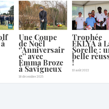
lf
Une Coupe
Trophée
 à
de Noël
EKLYA à L
‘’Anniversair
Sorelle : 
e’’ avec
belle réus
Emma Broze
!
à Savigneux
10 août 2022
18 décembre 2025