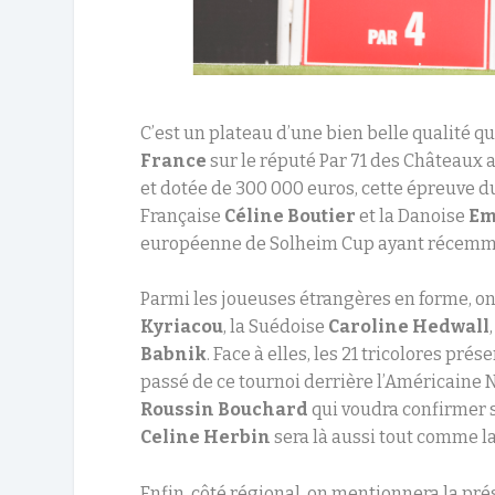
C’est un plateau d’une bien belle qualité q
France
sur le réputé Par 71 des Château
et dotée de 300 000 euros, cette épreuve d
Française
Céline Boutier
et la Danoise
Em
européenne de Solheim Cup ayant récemmen
Parmi les joueuses étrangères en forme, o
Kyriacou
, la Suédoise
Caroline Hedwall
Babnik
. Face à elles, les 21 tricolores p
passé de ce tournoi derrière l’Américaine 
Roussin Bouchard
qui voudra confirmer s
Celine Herbin
sera là aussi tout comme 
Enfin, côté régional, on mentionnera la pr