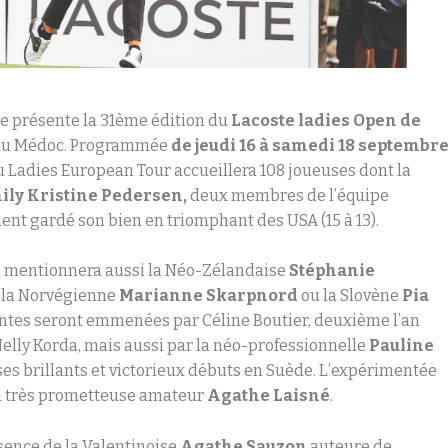
ue présente la 31ème édition du
Lacoste ladies Open de
x au Médoc. Programmée
de jeudi 16 à samedi 18 septembr
u Ladies European Tour accueillera 108 joueuses dont la
ily Kristine Pedersen,
deux membres de l’équipe
t gardé son bien en triomphant des USA (15 à 13).
n mentionnera aussi la Néo-Zélandaise
Stéphanie
, la Norvégienne
Marianne Skarpnord
ou la Slovène
Pia
résentes seront emmenées par Céline Boutier, deuxième l’an
Nelly Korda, mais aussi par la néo-professionnelle
Pauline
es brillants et victorieux débuts en Suède. L’expérimentée
la très prometteuse amateur
Agathe Laisné
.
ésence de la Valentinoise
Agathe Sauzon
auteure de