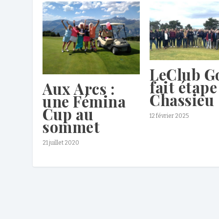
LeClub Go
fait étape
Aux Arcs :
Chassieu
une Fémina
Cup au
12 février 2025
sommet
21 juillet 2020