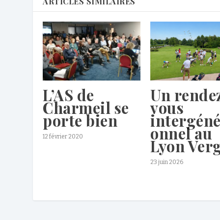
ARTICLES SIMILAIRES
L’AS de
Un rende
Charmeil se
vous
porte bien
intergéné
onnel au
12 février 2020
Lyon Ver
23 juin 2026