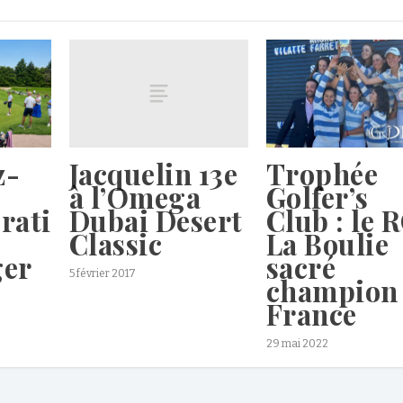
Jacquelin 13e
z-
Trophée
à l’Omega
Golfer’s
Dubai Desert
rati
Club : le 
Classic
La Boulie
ger
sacré
5 février 2017
champion
France
29 mai 2022