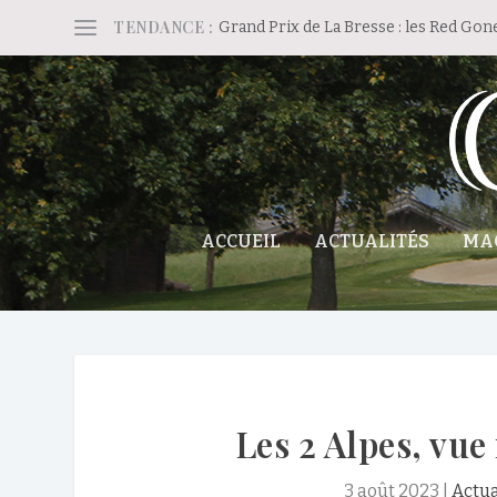
TENDANCE :
Grand Prix de La Bresse : les Red Gon
ACCUEIL
ACTUALITÉS
MA
Les 2 Alpes, vue
3 août 2023
|
Actua