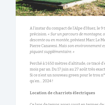
A l’instar du compact de l’Alpe d’Huez, le 9
précision.
« Sur un parcours de montagne, on 
descente ou en montée,
prévient Marc Le Me
Pierre Canavesi.
Mais son environnement es
piquant supplémentaire. »
Perché à 1 650 mètres d’altitude, ce tracé d
mois par an. Du 17 juin au 27 août très exa
Si ce n’est un nouveau green pour le trou n
qu’en… 2024 !
Location de charriots électriques
Ce laps de temps assez court en termes de