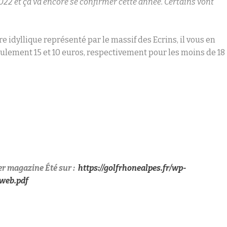
2022 et ça va encore se confirmer cette année. Certains vont
e idyllique représenté par le massif des Ecrins, il vous en
seulement 15 et 10 euros, respectivement pour les moins de 18
er magazine Été sur :
https://golfrhonealpes.fr/wp-
web.pdf