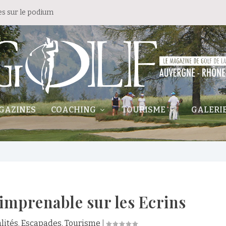
es sur le podium
GAZINES
COACHING
TOURISME
GALERI
 imprenable sur les Ecrins
lités
,
Escapades
,
Tourisme
|