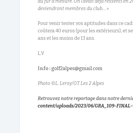
au fur à mesure. On l’avait déjà ressenti en 
deviendront membres du club… »
Pour venir tester vos aptitudes dans ce cadr
coûtera 40 euros (pour les extérieurs), et 
ans et les moins de 13 ans.
L.V
Info :
golf2alpes@gmail.com
Photo ©L. Leroy/OT Les 2 Alpes
Retrouvez notre reportage dans notre derni
content/uploads/2023/06/GRA_109-FINAL-