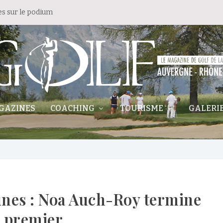
es sur le podium
GAZINES
COACHING
TOURISME
GALERI
unes : Noa Auch-Roy termine
premier