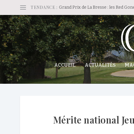
TENDANCE :
Grand Prix de La Bresse : les Red Gon
ACCUEIL
ACTUALITÉS
MA
Mérite national Je