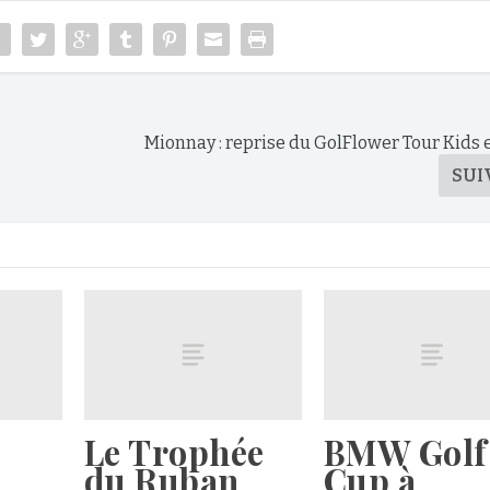
Mionnay : reprise du GolFlower Tour Kids e
SUI
Le Trophée
BMW Golf
du Ruban
Cup à