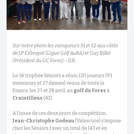
Sur notre photo les vainqueurs S1 et S2 aux côtés
de J.P Exbrayat (Ligue Golf AuRA) et Guy Billet
(Président du GC Forez) – D.R.
Le 3è trophée Séniors a réuni 120 joueurs (93
messieurs et 27 dames) venus de toute la
France, les 27 et 28 avril, au
golf du Forez
à
Craintilleux
(42).
A l’issue de ces deux jours de compétition,
Jean-Christophe Godeau
(Valescure) s’impose
chez les Séniors 1 avec un total de 143 et en