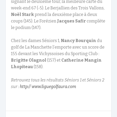
signant le deuxième tour, la meilleure carte du
week-end 67 (-5). Le Berjallien des Trois Vallons,
Noël Stark
prend la deuxième place à deux
coups (145). Le Forézien
Jacques Safir
complète
le podium (147).
Chez les dames Séniors 1,
Nancy Bourquin
du
golf de La Manchette l’emporte avec un score de
155 devant les Vichyssoises du Sporting Club :
Brigitte Olagnol
(157) et
Catherine Mangin
Lhopiteau
(158).
Retrouvez tous les résultats Séniors 1 et Séniors 2
sur :
http:// www.liguegolfaura.com